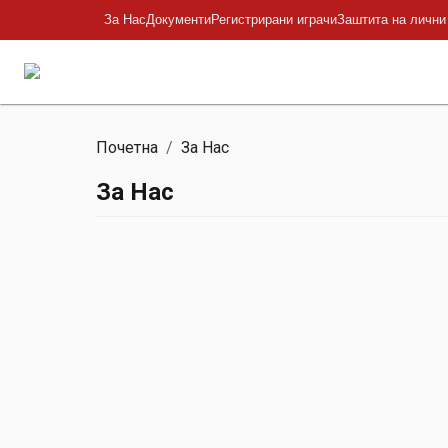
За Нас
Документи
Регистрирани играчи
Заштита на лични
Почетна
/
За Нас
За Нас