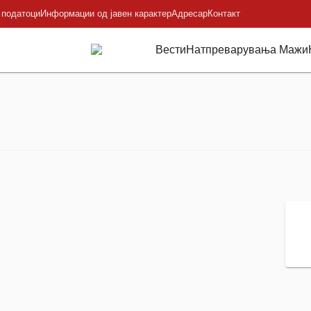
 податоци
Информации од јавен карактер
Адресар
Контакт
Вести
Натпреварувања Мажи