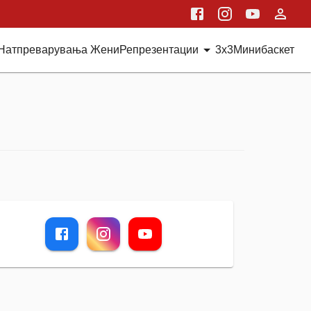
Натпреварувања Жени
Репрезентации
3x3
Минибаскет