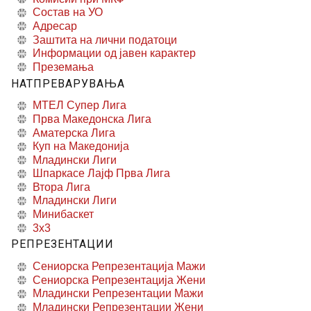
Состав на УО
Адресар
Заштита на лични податоци
Информации од јавен карактер
Преземања
НАТПРЕВАРУВАЊА
МТЕЛ Супер Лига
Прва Македонска Лига
Аматерска Лига
Куп на Македонија
Младински Лиги
Шпаркасе Лајф Прва Лига
Втора Лига
Младински Лиги
Минибаскет
3x3
РЕПРЕЗЕНТАЦИИ
Сениорска Репрезентација Мажи
Сениорска Репрезентација Жени
Младински Репрезентации Мажи
Младински Репрезентации Жени