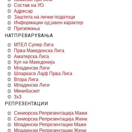
Состав на УО
Адресар
Заштита на лични податоци
Информации од јавен карактер
Преземања
НАТПРЕВАРУВАЊА
МТЕЛ Супер Лига
Прва Македонска Лига
Аматерска Лига
Куп на Македонија
Младински Лиги
Шпаркасе Лајф Прва Лига
Втора Лига
Младински Лиги
Минибаскет
3x3
РЕПРЕЗЕНТАЦИИ
Сениорска Репрезентација Мажи
Сениорска Репрезентација Жени
Младински Репрезентации Мажи
Младински Репрезентации Жени