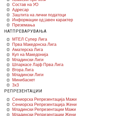
Состав на УО
Адресар
Заштита на лични податоци
Информации од јавен карактер
Преземања
НАТПРЕВАРУВАЊА
МТЕЛ Супер Лига
Прва Македонска Лига
Аматерска Лига
Куп на Македонија
Младински Лиги
Шпаркасе Лајф Прва Лига
Втора Лига
Младински Лиги
Минибаскет
3x3
РЕПРЕЗЕНТАЦИИ
Сениорска Репрезентација Мажи
Сениорска Репрезентација Жени
Младински Репрезентации Мажи
Младински Репрезентации Жени