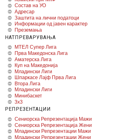
Состав на УО
Адресар
Заштита на лични податоци
Информации од јавен карактер
Преземања
НАТПРЕВАРУВАЊА
МТЕЛ Супер Лига
Прва Македонска Лига
Аматерска Лига
Куп на Македонија
Младински Лиги
Шпаркасе Лајф Прва Лига
Втора Лига
Младински Лиги
Минибаскет
3x3
РЕПРЕЗЕНТАЦИИ
Сениорска Репрезентација Мажи
Сениорска Репрезентација Жени
Младински Репрезентации Мажи
Младински Репрезентации Жени