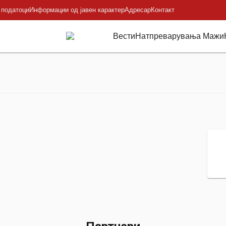
 податоци
Информации од јавен карактер
Адресар
Контакт
Вести
Натпреварувања Мажи