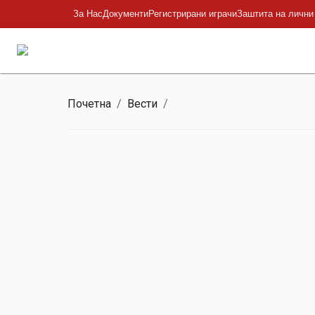
За Нас
Документи
Регистрирани играчи
Заштита на лични
Почетна
/
Вести
/