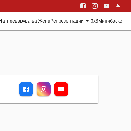
Натпреварувања Жени
Репрезентации
3x3
Минибаскет