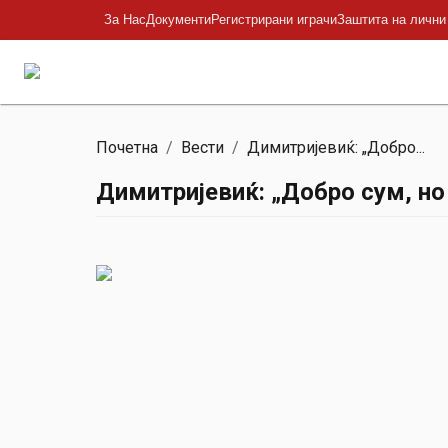
За Нас
Документи
Регистрирани играчи
Заштита на лични
Почетна
/
Вести
/
Димитријевиќ: „Добро...
Димитријевиќ: „Добро сум, но