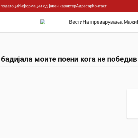
 податоци
Информации од јавен карактер
Адресар
Контакт
Вести
Натпреварувања Мажи
 бадијала моите поени кога не победив