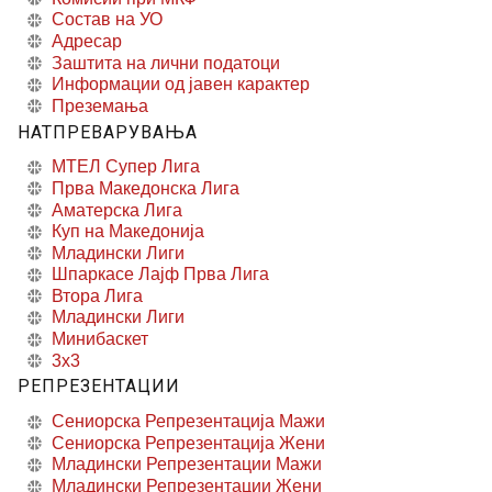
Состав на УО
Адресар
Заштита на лични податоци
Информации од јавен карактер
Преземања
НАТПРЕВАРУВАЊА
МТЕЛ Супер Лига
Прва Македонска Лига
Аматерска Лига
Куп на Македонија
Младински Лиги
Шпаркасе Лајф Прва Лига
Втора Лига
Младински Лиги
Минибаскет
3x3
РЕПРЕЗЕНТАЦИИ
Сениорска Репрезентација Мажи
Сениорска Репрезентација Жени
Младински Репрезентации Мажи
Младински Репрезентации Жени