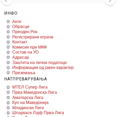
ИНФО
Акти
Обрасци
Преоден Рок
Регистрирани играчи
Контакт
Комисии при МКФ
Состав на УО
Адресар
Заштита на лични податоци
Информации од јавен карактер
Преземања
НАТПРЕВАРУВАЊА
МТЕЛ Супер Лига
Прва Македонска Лига
Аматерска Лига
Куп на Македонија
Младински Лиги
Шпаркасе Лајф Прва Лига