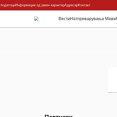
 податоци
Информации од јавен карактер
Адресар
Контакт
Вести
Натпреварувања Мажи