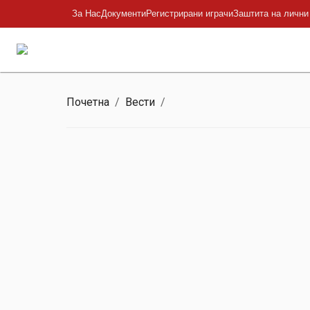
За Нас
Документи
Регистрирани играчи
Заштита на лични
Почетна
/
Вести
/