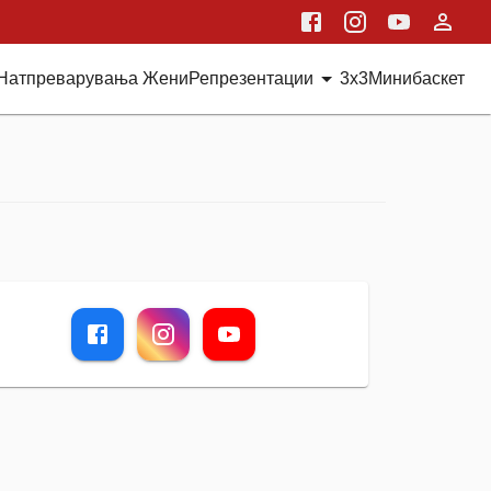
Натпреварувања Жени
Репрезентации
3x3
Минибаскет