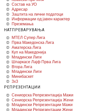
Состав на УО
Адресар
Заштита на лични податоци
Информации од јавен карактер
Преземања
НАТПРЕВАРУВАЊА
МТЕЛ Супер Лига
Прва Македонска Лига
Аматерска Лига
Куп на Македонија
Младински Лиги
Шпаркасе Лајф Прва Лига
Втора Лига
Младински Лиги
Минибаскет
3x3
РЕПРЕЗЕНТАЦИИ
Сениорска Репрезентација Мажи
Сениорска Репрезентација Жени
Младински Репрезентации Мажи
Младински Репрезентации Жени