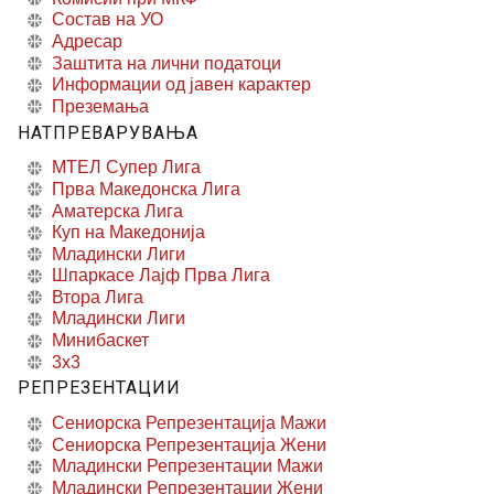
Состав на УО
Адресар
Заштита на лични податоци
Информации од јавен карактер
Преземања
НАТПРЕВАРУВАЊА
МТЕЛ Супер Лига
Прва Македонска Лига
Аматерска Лига
Куп на Македонија
Младински Лиги
Шпаркасе Лајф Прва Лига
Втора Лига
Младински Лиги
Минибаскет
3x3
РЕПРЕЗЕНТАЦИИ
Сениорска Репрезентација Мажи
Сениорска Репрезентација Жени
Младински Репрезентации Мажи
Младински Репрезентации Жени