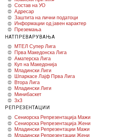
Состав на УО
Адресар
Заштита на лични податоци
Информации од јавен карактер
Преземања
НАТПРЕВАРУВАЊА
МТЕЛ Супер Лига
Прва Македонска Лига
Аматерска Лига
Куп на Македонија
Младински Лиги
Шпаркасе Лајф Прва Лига
Втора Лига
Младински Лиги
Минибаскет
3x3
РЕПРЕЗЕНТАЦИИ
Сениорска Репрезентација Мажи
Сениорска Репрезентација Жени
Младински Репрезентации Мажи
Младински Репрезентации Жени