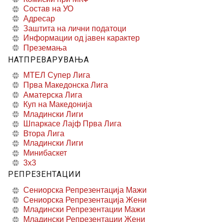
Состав на УО
Адресар
Заштита на лични податоци
Информации од јавен карактер
Преземања
НАТПРЕВАРУВАЊА
МТЕЛ Супер Лига
Прва Македонска Лига
Аматерска Лига
Куп на Македонија
Младински Лиги
Шпаркасе Лајф Прва Лига
Втора Лига
Младински Лиги
Минибаскет
3x3
РЕПРЕЗЕНТАЦИИ
Сениорска Репрезентација Мажи
Сениорска Репрезентација Жени
Младински Репрезентации Мажи
Младински Репрезентации Жени