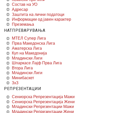
Состав на УО
Адресар
Заштита на лични податоци
Информации од јавен карактер
Преземања
НАТПРЕВАРУВАЊА
МТЕЛ Супер Лига
Прва Македонска Лига
Аматерска Лига
Куп на Македонија
Младински Лиги
Шпаркасе Лајф Прва Лига
Втора Лига
Младински Лиги
Минибаскет
3x3
РЕПРЕЗЕНТАЦИИ
Сениорска Репрезентација Мажи
Сениорска Репрезентација Жени
Младински Репрезентации Мажи
Младински Репрезентации Жени