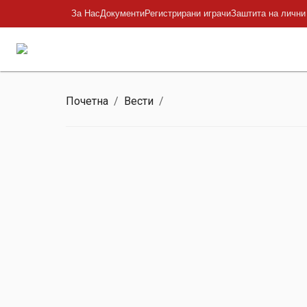
За Нас
Документи
Регистрирани играчи
Заштита на лични
Почетна
/
Вести
/