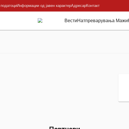
 податоци
Информации од јавен карактер
Адресар
Контакт
Вести
Натпреварувања Мажи