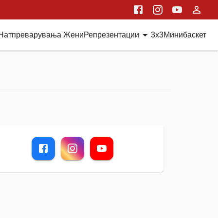
Натпреварувања Жени
Репрезентации
3x3
Минибаскет