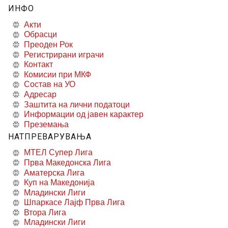
ИНФО
Акти
Обрасци
Преоден Рок
Регистрирани играчи
Контакт
Комисии при МКФ
Состав на УО
Адресар
Заштита на лични податоци
Информации од јавен карактер
Преземања
НАТПРЕВАРУВАЊА
МТЕЛ Супер Лига
Прва Македонска Лига
Аматерска Лига
Куп на Македонија
Младински Лиги
Шпаркасе Лајф Прва Лига
Втора Лига
Младински Лиги