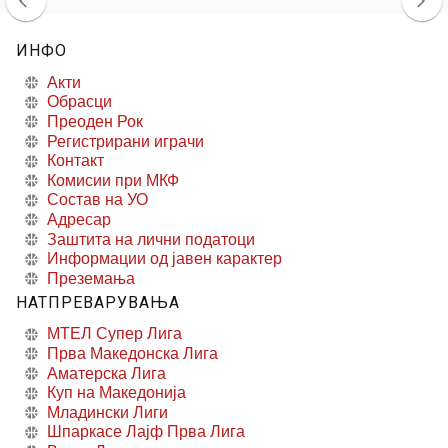
ИНФО
Акти
Обрасци
Преоден Рок
Регистрирани играчи
Контакт
Комисии при МКФ
Состав на УО
Адресар
Заштита на лични податоци
Информации од јавен карактер
Преземања
НАТПРЕВАРУВАЊА
МТЕЛ Супер Лига
Прва Македонска Лига
Аматерска Лига
Куп на Македонија
Младински Лиги
Шпаркасе Лајф Прва Лига