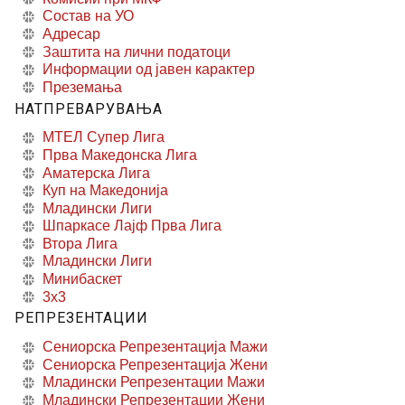
Состав на УО
Адресар
Заштита на лични податоци
Информации од јавен карактер
Преземања
НАТПРЕВАРУВАЊА
МТЕЛ Супер Лига
Прва Македонска Лига
Аматерска Лига
Куп на Македонија
Младински Лиги
Шпаркасе Лајф Прва Лига
Втора Лига
Младински Лиги
Минибаскет
3x3
РЕПРЕЗЕНТАЦИИ
Сениорска Репрезентација Мажи
Сениорска Репрезентација Жени
Младински Репрезентации Мажи
Младински Репрезентации Жени