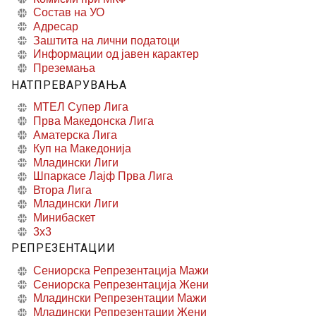
Состав на УО
Адресар
Заштита на лични податоци
Информации од јавен карактер
Преземања
НАТПРЕВАРУВАЊА
МТЕЛ Супер Лига
Прва Македонска Лига
Аматерска Лига
Куп на Македонија
Младински Лиги
Шпаркасе Лајф Прва Лига
Втора Лига
Младински Лиги
Минибаскет
3x3
РЕПРЕЗЕНТАЦИИ
Сениорска Репрезентација Мажи
Сениорска Репрезентација Жени
Младински Репрезентации Мажи
Младински Репрезентации Жени