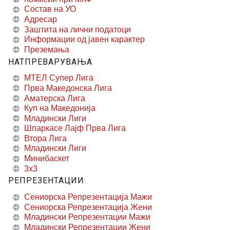
Состав на УО
Адресар
Заштита на лични податоци
Информации од јавен карактер
Преземања
НАТПРЕВАРУВАЊА
МТЕЛ Супер Лига
Прва Македонска Лига
Аматерска Лига
Куп на Македонија
Младински Лиги
Шпаркасе Лајф Прва Лига
Втора Лига
Младински Лиги
Минибаскет
3x3
РЕПРЕЗЕНТАЦИИ
Сениорска Репрезентација Мажи
Сениорска Репрезентација Жени
Младински Репрезентации Мажи
Младински Репрезентации Жени