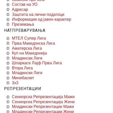
Состав на УО
Адресар
Заштита на лични податоци
Информации од јавен карактер
Преземања
НАТПРЕВАРУВАЊА
МТЕЛ Супер Лига
Прва Македонска Лига
Аматерска Лига
Куп на Македонија
Младински Лиги
Шпаркасе Лајф Прва Лига
Втора Лига
Младински Лиги
Минибаскет
3x3
РЕПРЕЗЕНТАЦИИ
Сениорска Репрезентација Мажи
Сениорска Репрезентација Жени
Младински Репрезентации Мажи
Младински Репрезентации Жени