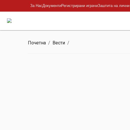
За Нас
Документи
Регистрирани играчи
Заштита на лични
Почетна
/
Вести
/