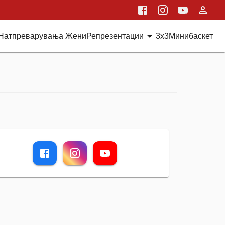
Натпреварувања Жени
Репрезентации
3x3
Минибаскет