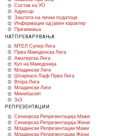
Состав на УО
Адресар
Заштита на лични податоци
Информации од јавен карактер
Преземања
НАТПРЕВАРУВАЊА
МТЕЛ Супер Лига
Прва Македонска Лига
Аматерска Лига
Куп на Македонија
Младински Лиги
Шпаркасе Лајф Прва Лига
Втора Лига
Младински Лиги
Минибаскет
3x3
РЕПРЕЗЕНТАЦИИ
Сениорска Репрезентација Мажи
Сениорска Репрезентација Жени
Младински Репрезентации Мажи
Младински Репрезентации Жени