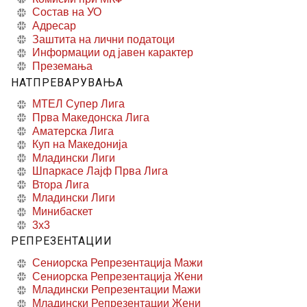
Состав на УО
Адресар
Заштита на лични податоци
Информации од јавен карактер
Преземања
НАТПРЕВАРУВАЊА
МТЕЛ Супер Лига
Прва Македонска Лига
Аматерска Лига
Куп на Македонија
Младински Лиги
Шпаркасе Лајф Прва Лига
Втора Лига
Младински Лиги
Минибаскет
3x3
РЕПРЕЗЕНТАЦИИ
Сениорска Репрезентација Мажи
Сениорска Репрезентација Жени
Младински Репрезентации Мажи
Младински Репрезентации Жени