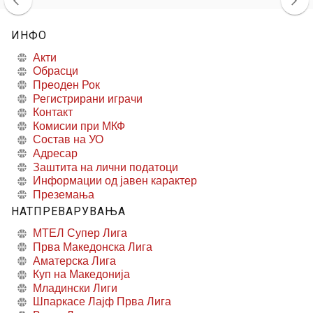
ИНФО
Акти
Обрасци
Преоден Рок
Регистрирани играчи
Контакт
Комисии при МКФ
Состав на УО
Адресар
Заштита на лични податоци
Информации од јавен карактер
Преземања
НАТПРЕВАРУВАЊА
МТЕЛ Супер Лига
Прва Македонска Лига
Аматерска Лига
Куп на Македонија
Младински Лиги
Шпаркасе Лајф Прва Лига