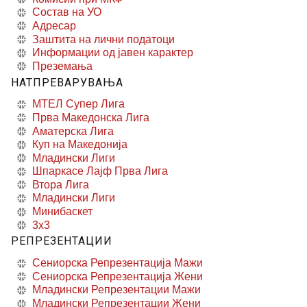
Состав на УО
Адресар
Заштита на лични податоци
Информации од јавен карактер
Преземања
НАТПРЕВАРУВАЊА
МТЕЛ Супер Лига
Прва Македонска Лига
Аматерска Лига
Куп на Македонија
Младински Лиги
Шпаркасе Лајф Прва Лига
Втора Лига
Младински Лиги
Минибаскет
3x3
РЕПРЕЗЕНТАЦИИ
Сениорска Репрезентација Мажи
Сениорска Репрезентација Жени
Младински Репрезентации Мажи
Младински Репрезентации Жени