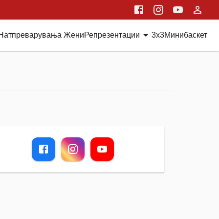
Натпреварувања Жени
Репрезентации
3x3
Минибаскет