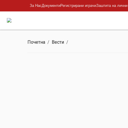
За Нас
Документи
Регистрирани играчи
Заштита на лични
Почетна
/
Вести
/