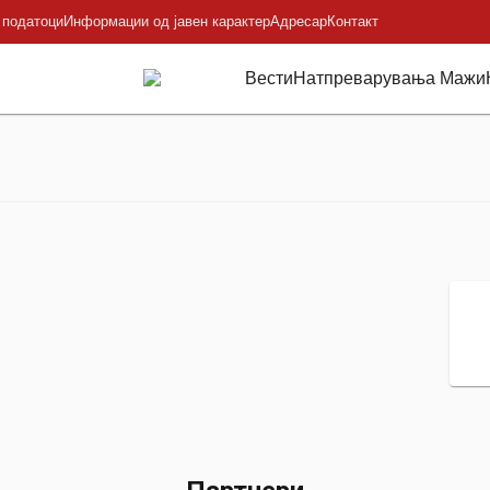
 податоци
Информации од јавен карактер
Адресар
Контакт
Вести
Натпреварувања Мажи