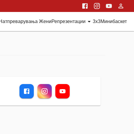
Натпреварувања Жени
Репрезентации
3x3
Минибаскет