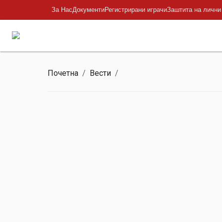
За Нас
Документи
Регистрирани играчи
Заштита на лични
Почетна
/
Вести
/