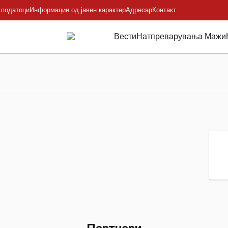
 податоци
Информации од јавен карактер
Адресар
Контакт
Вести
Натпреварувања Мажи