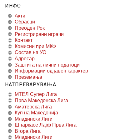
ИНФО
Акти
Обрасци
Преоден Рок
Регистрирани играчи
Контакт
Комисии при МКФ
Состав на УО
Адресар
Заштита на лични податоци
Информации од јавен карактер
Преземања
НАТПРЕВАРУВАЊА
МТЕЛ Супер Лига
Прва Македонска Лига
Аматерска Лига
Куп на Македонија
Младински Лиги
Шпаркасе Лајф Прва Лига
Втора Лига
Младински Лиги