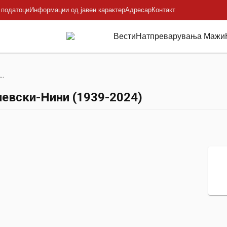
 податоци
Информации од јавен карактер
Адресар
Контакт
Вести
Натпреварувања Мажи
.
вски-Нини (1939-2024)