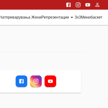
Натпреварувања Жени
Репрезентации
3x3
Минибаскет