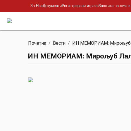
За Нас
Документи
Регистрирани играчи
Заштита на лични
Почетна
/
Вести
/
ИН МЕМОРИАМ: Мирољуб..
ИН МЕМОРИАМ: Мирољуб Лале