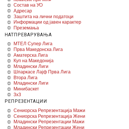
Состав на УО
Адресар
Заштита на лични податоци
Информации од јавен карактер
Преземања
НАТПРЕВАРУВАЊА
МТЕЛ Супер Лига
Прва Македонска Лига
Аматерска Лига
Куп на Македонија
Младински Лиги
Шпаркасе Лајф Прва Лига
Втора Лига
Младински Лиги
Минибаскет
3x3
РЕПРЕЗЕНТАЦИИ
Сениорска Репрезентација Мажи
Сениорска Репрезентација Жени
Младински Репрезентации Мажи
Младински Репрезентации Жени