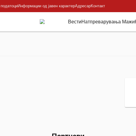
 податоци
Информации од јавен карактер
Адресар
Контакт
Вести
Натпреварувања Мажи