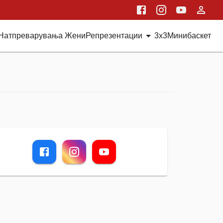
Натпреварувања Жени
Репрезентации
3x3
Минибаскет