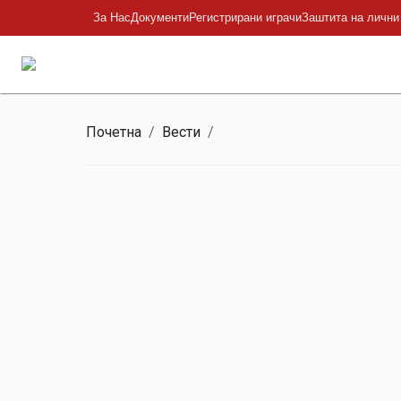
За Нас
Документи
Регистрирани играчи
Заштита на лични
Почетна
/
Вести
/