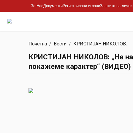
За Нас
Документи
Регистрирани играчи
Заштита на лични
Почетна
/
Вести
/
КРИСТИЈАН НИКОЛОВ:...
КРИСТИЈАН НИКОЛОВ: „На нас о
покажеме карактер“ (ВИДЕО)