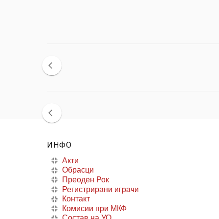
ИНФО
Акти
Обрасци
Преоден Рок
Регистрирани играчи
Контакт
Комисии при МКФ
Состав на УО