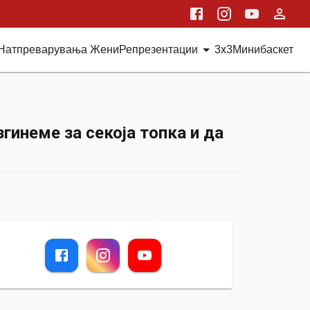
Натпреварувања Жени
Репрезентации
3x3
Минибаскет
инеме за секоја топка и да