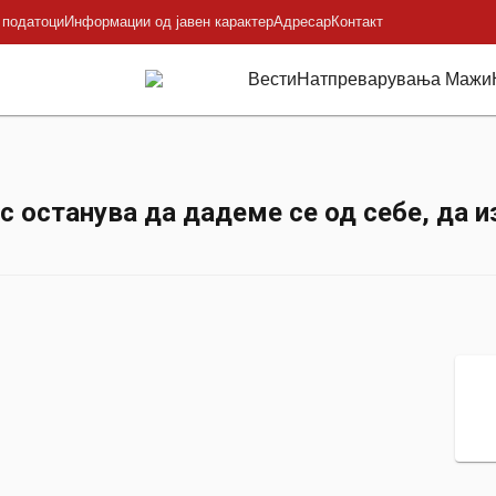
 податоци
Информации од јавен карактер
Адресар
Контакт
Вести
Натпреварувања Мажи
станува да дадеме се од себе, да изг