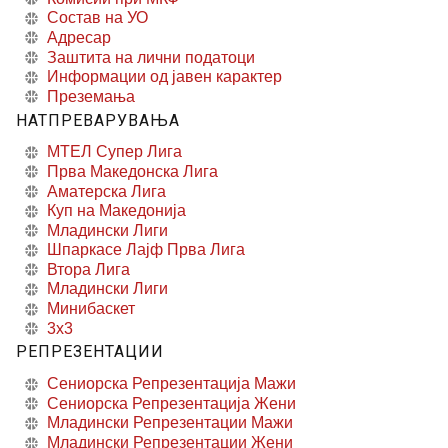
Состав на УО
Адресар
Заштита на лични податоци
Информации од јавен карактер
Преземања
НАТПРЕВАРУВАЊА
МТЕЛ Супер Лига
Прва Македонска Лига
Аматерска Лига
Куп на Македонија
Младински Лиги
Шпаркасе Лајф Прва Лига
Втора Лига
Младински Лиги
Минибаскет
3x3
РЕПРЕЗЕНТАЦИИ
Сениорска Репрезентација Мажи
Сениорска Репрезентација Жени
Младински Репрезентации Мажи
Младински Репрезентации Жени