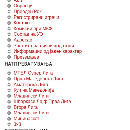
Акти
Обрасци
Преоден Рок
Регистрирани играчи
Контакт
Комисии при МКФ
Состав на УО
Адресар
Заштита на лични податоци
Информации од јавен карактер
Преземања
НАТПРЕВАРУВАЊА
МТЕЛ Супер Лига
Прва Македонска Лига
Аматерска Лига
Куп на Македонија
Младински Лиги
Шпаркасе Лајф Прва Лига
Втора Лига
Младински Лиги
Минибаскет
3x3