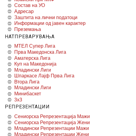
Состав на УО
Адресар
Заштита на лични податоци
Информации од јавен карактер
Преземања
НАТПРЕВАРУВАЊА
МТЕЛ Супер Лига
Прва Македонска Лига
Аматерска Лига
Куп на Македонија
Младински Лиги
Шпаркасе Лајф Прва Лига
Втора Лига
Младински Лиги
Минибаскет
3x3
РЕПРЕЗЕНТАЦИИ
Сениорска Репрезентација Мажи
Сениорска Репрезентација Жени
Младински Репрезентации Мажи
Младински Репрезентации Жени