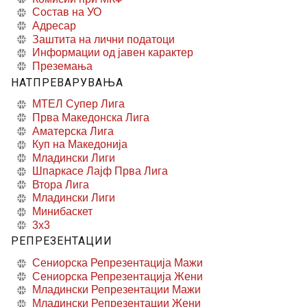
Состав на УО
Адресар
Заштита на лични податоци
Информации од јавен карактер
Преземања
НАТПРЕВАРУВАЊА
МТЕЛ Супер Лига
Прва Македонска Лига
Аматерска Лига
Куп на Македонија
Младински Лиги
Шпаркасе Лајф Прва Лига
Втора Лига
Младински Лиги
Минибаскет
3x3
РЕПРЕЗЕНТАЦИИ
Сениорска Репрезентација Мажи
Сениорска Репрезентација Жени
Младински Репрезентации Мажи
Младински Репрезентации Жени