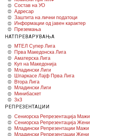
Состав на УО
Адресар
Заштита на лични податоци
Информации од јавен карактер
Преземања
НАТПРЕВАРУВАЊА
МТЕЛ Супер Лига
Прва Македонска Лига
Аматерска Лига
Куп на Македонија
Младински Лиги
Шпаркасе Лајф Прва Лига
Втора Лига
Младински Лиги
Минибаскет
3x3
РЕПРЕЗЕНТАЦИИ
Сениорска Репрезентација Мажи
Сениорска Репрезентација Жени
Младински Репрезентации Мажи
Младински Репрезентации Жени