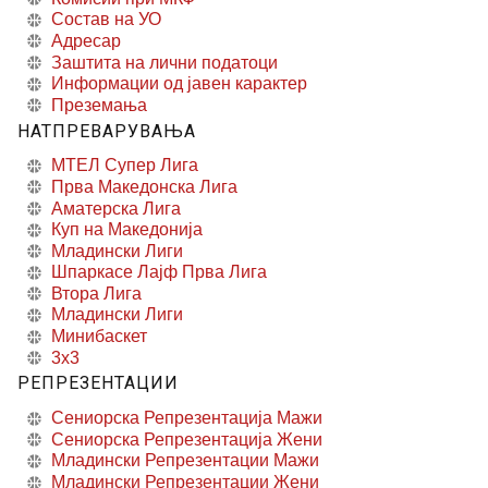
Состав на УО
Адресар
Заштита на лични податоци
Информации од јавен карактер
Преземања
НАТПРЕВАРУВАЊА
МТЕЛ Супер Лига
Прва Македонска Лига
Аматерска Лига
Куп на Македонија
Младински Лиги
Шпаркасе Лајф Прва Лига
Втора Лига
Младински Лиги
Минибаскет
3x3
РЕПРЕЗЕНТАЦИИ
Сениорска Репрезентација Мажи
Сениорска Репрезентација Жени
Младински Репрезентации Мажи
Младински Репрезентации Жени