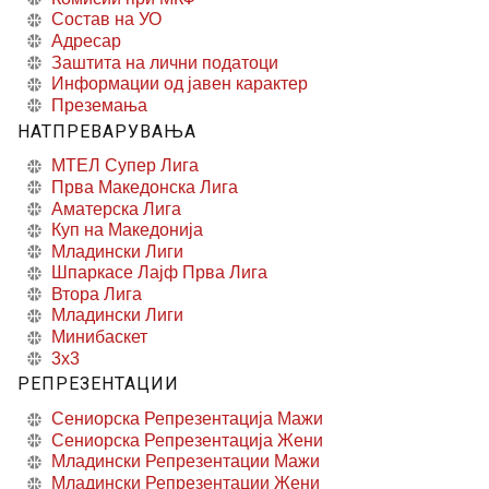
Состав на УО
Адресар
Заштита на лични податоци
Информации од јавен карактер
Преземања
НАТПРЕВАРУВАЊА
МТЕЛ Супер Лига
Прва Македонска Лига
Аматерска Лига
Куп на Македонија
Младински Лиги
Шпаркасе Лајф Прва Лига
Втора Лига
Младински Лиги
Минибаскет
3x3
РЕПРЕЗЕНТАЦИИ
Сениорска Репрезентација Мажи
Сениорска Репрезентација Жени
Младински Репрезентации Мажи
Младински Репрезентации Жени