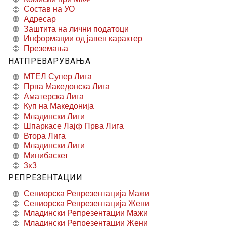
Состав на УО
Адресар
Заштита на лични податоци
Информации од јавен карактер
Преземања
НАТПРЕВАРУВАЊА
МТЕЛ Супер Лига
Прва Македонска Лига
Аматерска Лига
Куп на Македонија
Младински Лиги
Шпаркасе Лајф Прва Лига
Втора Лига
Младински Лиги
Минибаскет
3x3
РЕПРЕЗЕНТАЦИИ
Сениорска Репрезентација Мажи
Сениорска Репрезентација Жени
Младински Репрезентации Мажи
Младински Репрезентации Жени