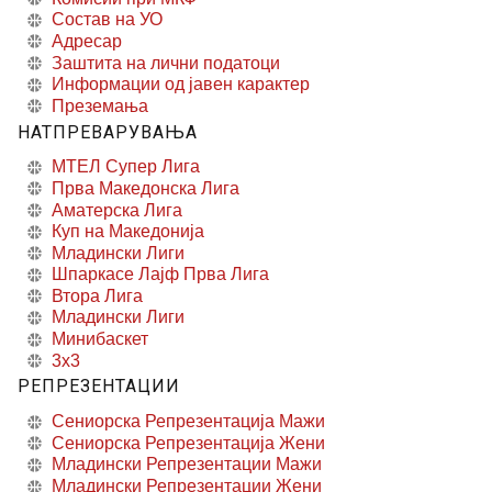
Состав на УО
Адресар
Заштита на лични податоци
Информации од јавен карактер
Преземања
НАТПРЕВАРУВАЊА
МТЕЛ Супер Лига
Прва Македонска Лига
Аматерска Лига
Куп на Македонија
Младински Лиги
Шпаркасе Лајф Прва Лига
Втора Лига
Младински Лиги
Минибаскет
3x3
РЕПРЕЗЕНТАЦИИ
Сениорска Репрезентација Мажи
Сениорска Репрезентација Жени
Младински Репрезентации Мажи
Младински Репрезентации Жени