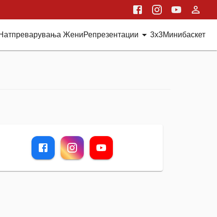
Натпреварувања Жени
Репрезентации
3x3
Минибаскет