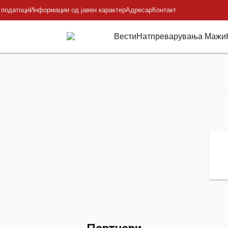
 податоци
Информации од јавен карактер
Адресар
Контакт
Вести
Натпреварувања Мажи