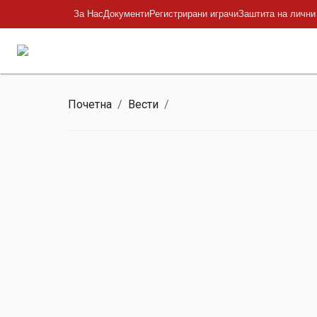
За Нас
Документи
Регистрирани играчи
Заштита на лични
Почетна
/
Вести
/