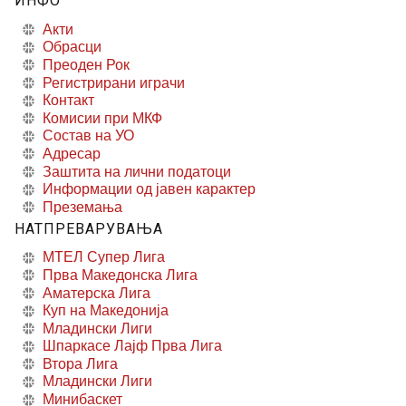
ИНФО
Акти
Обрасци
Преоден Рок
Регистрирани играчи
Контакт
Комисии при МКФ
Состав на УО
Адресар
Заштита на лични податоци
Информации од јавен карактер
Преземања
НАТПРЕВАРУВАЊА
МТЕЛ Супер Лига
Прва Македонска Лига
Аматерска Лига
Куп на Македонија
Младински Лиги
Шпаркасе Лајф Прва Лига
Втора Лига
Младински Лиги
Минибаскет