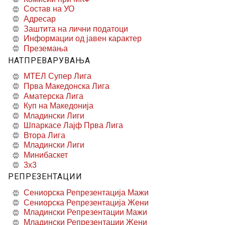
Состав на УО
Адресар
Заштита на лични податоци
Информации од јавен карактер
Преземања
НАТПРЕВАРУВАЊА
МТЕЛ Супер Лига
Прва Македонска Лига
Аматерска Лига
Куп на Македонија
Младински Лиги
Шпаркасе Лајф Прва Лига
Втора Лига
Младински Лиги
Минибаскет
3x3
РЕПРЕЗЕНТАЦИИ
Сениорска Репрезентација Мажи
Сениорска Репрезентација Жени
Младински Репрезентации Мажи
Младински Репрезентации Жени