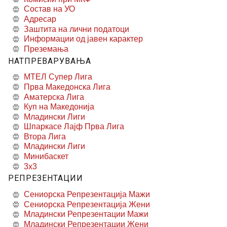
Состав на УО
Адресар
Заштита на лични податоци
Информации од јавен карактер
Преземања
НАТПРЕВАРУВАЊА
МТЕЛ Супер Лига
Прва Македонска Лига
Аматерска Лига
Куп на Македонија
Младински Лиги
Шпаркасе Лајф Прва Лига
Втора Лига
Младински Лиги
Минибаскет
3x3
РЕПРЕЗЕНТАЦИИ
Сениорска Репрезентација Мажи
Сениорска Репрезентација Жени
Младински Репрезентации Мажи
Младински Репрезентации Жени