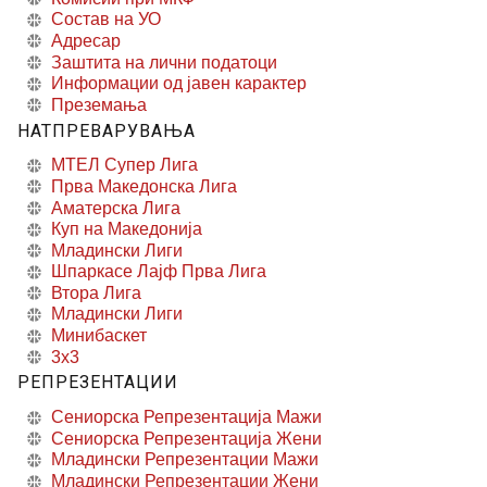
Состав на УО
Адресар
Заштита на лични податоци
Информации од јавен карактер
Преземања
НАТПРЕВАРУВАЊА
МТЕЛ Супер Лига
Прва Македонска Лига
Аматерска Лига
Куп на Македонија
Младински Лиги
Шпаркасе Лајф Прва Лига
Втора Лига
Младински Лиги
Минибаскет
3x3
РЕПРЕЗЕНТАЦИИ
Сениорска Репрезентација Мажи
Сениорска Репрезентација Жени
Младински Репрезентации Мажи
Младински Репрезентации Жени