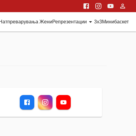
Натпреварувања Жени
Репрезентации
3x3
Минибаскет