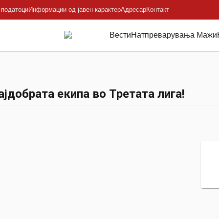
 податоци
Информации од јавен карактер
Адресар
Контакт
Вести
Натпреварувања Мажи
јдобрата екипа во Третата лига!