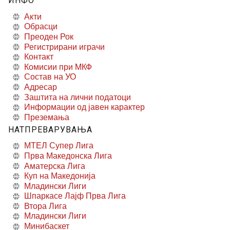
ИНФО
Акти
Обрасци
Преоден Рок
Регистрирани играчи
Контакт
Комисии при МКФ
Состав на УО
Адресар
Заштита на лични податоци
Информации од јавен карактер
Преземања
НАТПРЕВАРУВАЊА
МТЕЛ Супер Лига
Прва Македонска Лига
Аматерска Лига
Куп на Македонија
Младински Лиги
Шпаркасе Лајф Прва Лига
Втора Лига
Младински Лиги
Минибаскет